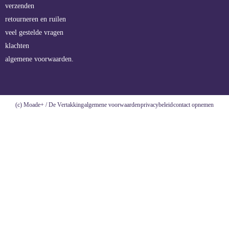
verzenden
retourneren en ruilen
veel gestelde vragen
klachten
algemene voorwaarden.
(c) Moade+ / De Vertakking
algemene voorwaarden
privacybeleid
contact opnemen