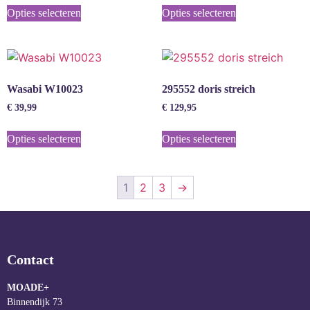
Opties selecteren
Opties selecteren
Wasabi W10023
295552 doris streich
€
39,99
€
129,95
Opties selecteren
Opties selecteren
1
2
3
→
Contact
MOADE+
Binnendijk 73