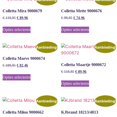
Colletta Mira 9000679
Colletta Mette 9000676
€
119,95
€
89,96
€
99,95
€
74,96
Opties selecteren
Opties selecteren
Aanbieding!
Aanbieding!
Colletta Maeve 9000674
Colletta Maartje 9000672
€
109,95
€
82,46
€
119,95
€
89,96
Opties selecteren
Opties selecteren
Aanbieding!
Aanbieding!
Colletta Milou 9000662
KJbrand 18213/4813