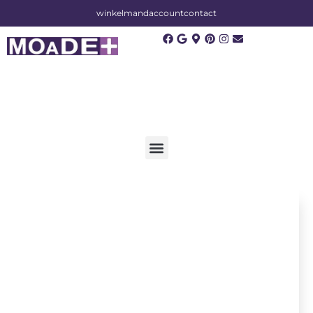
winkelmand
account
contact