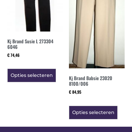
Kj Brand Susie L 273304
6046
€
74,46
Opties selecteren
Kj Brand Babsie 23020
8100/006
€
84,95
Opties selecteren