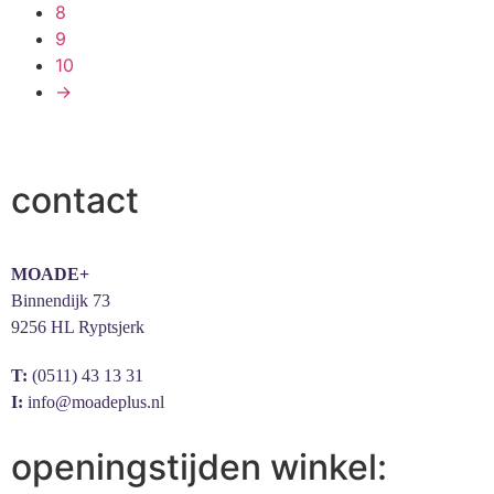
8
9
10
→
contact
MOADE+
Binnendijk 73
9256 HL Ryptsjerk
T:
(0511) 43 13 31
I:
info@moadeplus.nl
openingstijden winkel: