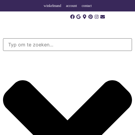
winkelmand
account
contact