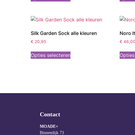
Silk Garden Sock alle kleuren
Noro It
€
20,95
€
46,0
Opties selecteren
Opties
Contact
MOADE+
Binnendijk 73