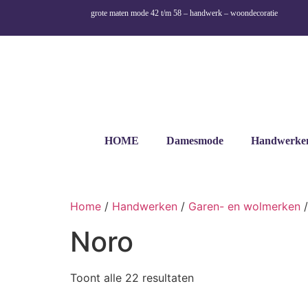
grote maten mode 42 t/m 58 – handwerk – woondecoratie
HOME
Damesmode
Handwerke
Home
/
Handwerken
/
Garen- en wolmerken
/
Noro
Toont alle 22 resultaten