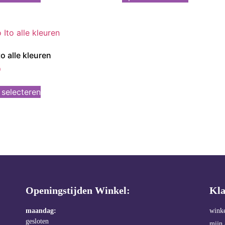
o alle kleuren
0
 selecteren
Openingstijden Winkel:
Kla
maandag:
wink
gesloten
mijn 