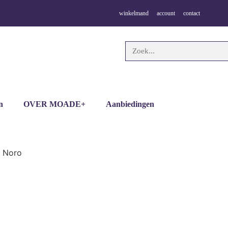
winkelmand
account
contact
n
OVER MOADE+
Aanbiedingen
 Noro