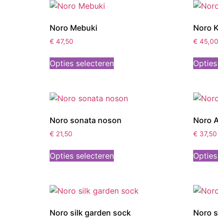
Noro Mebuki
Noro 
€
47,50
€
45,0
Opties selecteren
Opties
Noro sonata noson
Noro A
€
21,50
€
37,50
Opties selecteren
Opties
Noro silk garden sock
Noro s