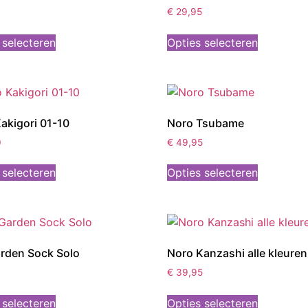
€
29,95
 selecteren
Opties selecteren
akigori 01-10
Noro Tsubame
0
€
49,95
 selecteren
Opties selecteren
arden Sock Solo
Noro Kanzashi alle kleuren
€
39,95
 selecteren
Opties selecteren