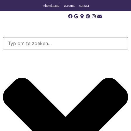
winkelmand
account
contact