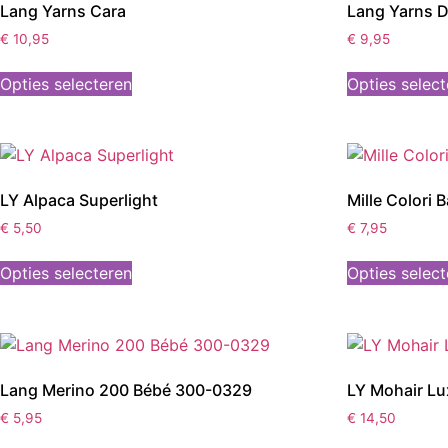
Lang Yarns Cara
Lang Yarns D
€
10,95
€
9,95
Opties selecteren
Opties selec
LY Alpaca Superlight
Mille Colori 
€
5,50
€
7,95
Opties selecteren
Opties selec
Lang Merino 200 Bébé 300-0329
LY Mohair Lux
€
5,95
€
14,50