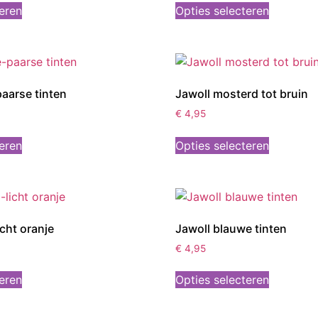
teren
Opties selecteren
paarse tinten
Jawoll mosterd tot bruin
€
4,95
teren
Opties selecteren
icht oranje
Jawoll blauwe tinten
€
4,95
teren
Opties selecteren