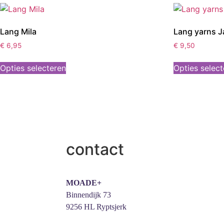
Lang Mila
Lang yarns J
€
6,95
€
9,50
Opties selecteren
Opties selec
contact
MOADE+
Binnendijk 73
9256 HL Ryptsjerk