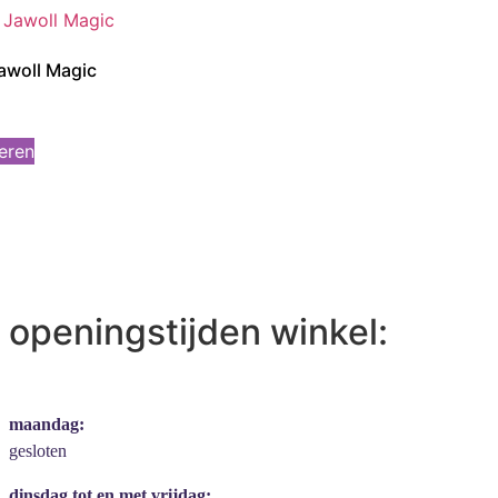
awoll Magic
teren
openingstijden winkel:
maandag:
gesloten
dinsdag tot en met vrijdag: