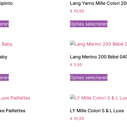
ipinto
Lang Yarns Mille Colori 2
€
19,95
teren
Opties selecteren
Baby
Lang Merino 200 Bébé 04
€
5,95
teren
Opties selecteren
e Paillettes
LY Mille Colori S & L Luxe
€
10,95