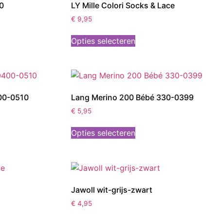
00
LY Mille Colori Socks & Lace
€
9,95
Opties selecteren
00-0510
Lang Merino 200 Bébé 330-0399
€
5,95
Opties selecteren
Jawoll wit-grijs-zwart
€
4,95