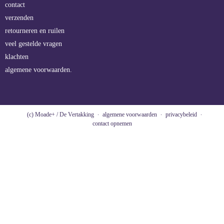
contact
verzenden
retourneren en ruilen
veel gestelde vragen
klachten
algemene voorwaarden.
(c) Moade+ / De Vertakking
algemene voorwaarden
privacybeleid
contact opnemen