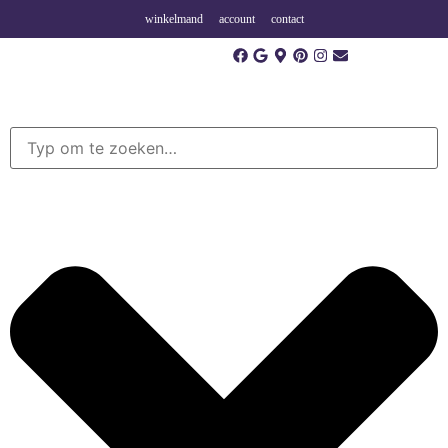
winkelmand
account
contact