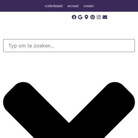
winkelmand
account
contact