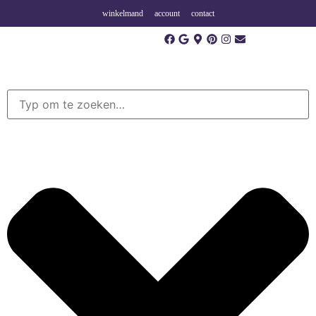
winkelmand
account
contact