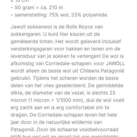
x 10 cm
– 50 gram = ca. 210 m
– samenstelling: 75% wol, 25% polyamide
Jawoll sokkenwol is de Rolls Royce van
sokkengaren. U kunt hier kiezen uit de
gemêleerde tinten. Het wordt geleverd inclusief
versterkingsgaren voor hakken en tenen om de
levensduur van je sokken te verlengen! De wol is
afkomstig van Corriedale-schapen: voor JAWOLL
wordt alleen de beste wol uit Chileens Patagonië
gebruikt. Tijdens het scheren worden de beste
delen van het vlies geselecteerd. De gemiddelde
dikte, de diameter van de vezel, is slechts 25
micron (1 micron = 1/1000 mm), dus de wol voelt
erg zacht aan en is erg comfortabel om te
dragen. De Corriedale-schapen leven het hele
jaar door in de natuurlijke wildernis van
Patagonië. Door de schaarse voedselvoorraad
blijft hun wol wit en groeit tot een gemiddelde