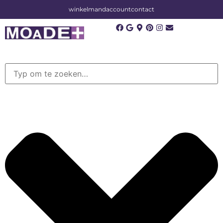
winkelmand
account
contact