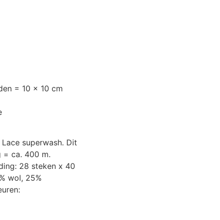
lden = 10 x 10 cm
e
& Lace superwash. Dit
g = ca. 400 m.
ding: 28 steken x 40
5% wol, 25%
euren: