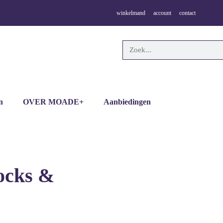
winkelmand
account
contact
n
OVER MOADE+
Aanbiedingen
ocks &