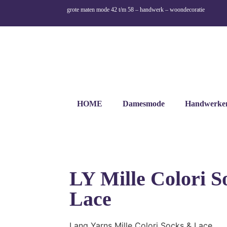
grote maten mode 42 t/m 58 – handwerk – woondecoratie
HOME
Damesmode
Handwerke
LY Mille Colori S
Lace
Lang Yarns Mille Colori Socks & Lace