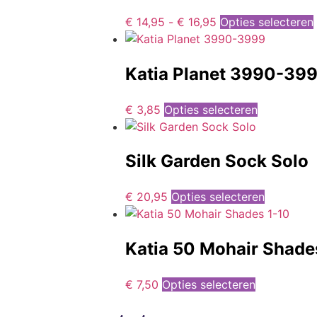
€
14,95
-
€
16,95
Opties selecteren
Katia Planet 3990-39
€
3,85
Opties selecteren
Silk Garden Sock Solo
€
20,95
Opties selecteren
Katia 50 Mohair Shade
€
7,50
Opties selecteren