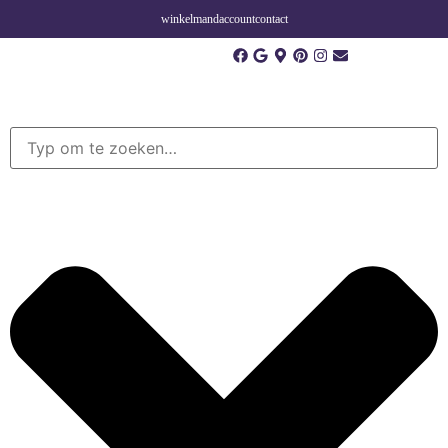
winkelmand
account
contact