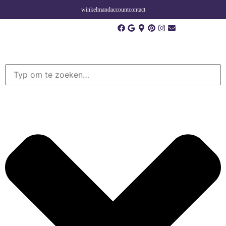
winkelmand
account
contact