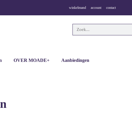
winkelmand
account
contact
n
OVER MOADE+
Aanbiedingen
on