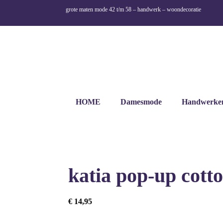
grote maten mode 42 t/m 58 – handwerk – woondecoratie
HOME
Damesmode
Handwerke
katia pop-up cott
€
14,95