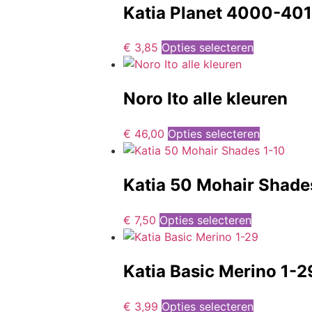
Katia Planet 4000-40
€
3,85
Opties selecteren
Noro Ito alle kleuren
€
46,00
Opties selecteren
Katia 50 Mohair Shade
€
7,50
Opties selecteren
Katia Basic Merino 1-2
€
3,99
Opties selecteren