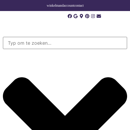
winkelmand
account
contact