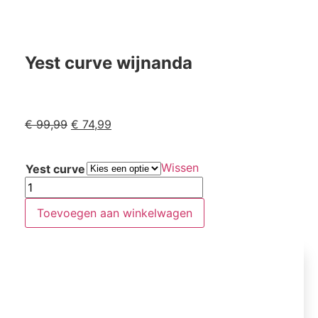
Yest curve wijnanda
€
99,99
€
74,99
Wissen
Yest curve
Toevoegen aan winkelwagen