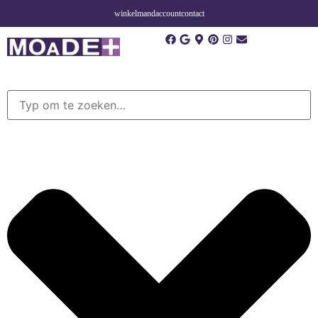
winkelmand
account
contact