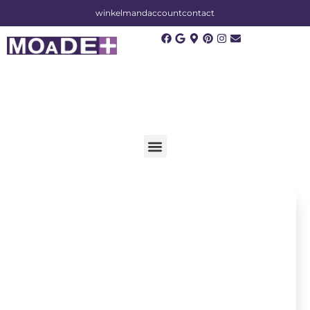
winkelmand
account
contact