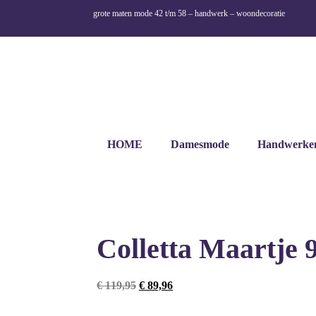
grote maten mode 42 t/m 58 – handwerk – woondecoratie
HOME
Damesmode
Handwerke
Colletta Maartje 
€
119,95
€
89,96