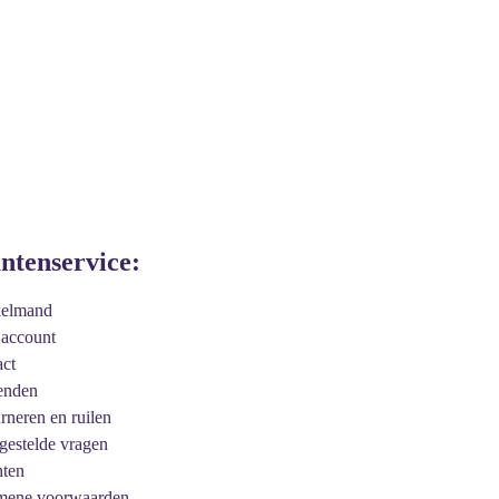
antenservice:
kelmand
 account
act
enden
urneren en ruilen
 gestelde vragen
hten
mene voorwaarden.