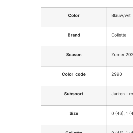
Color
Blauw/wit
Brand
Colletta
Season
Zomer 20
Color_code
2990
Subsoort
Jurken – r
Size
0 (46), 1 (
Colletta
0 (46), 1 (