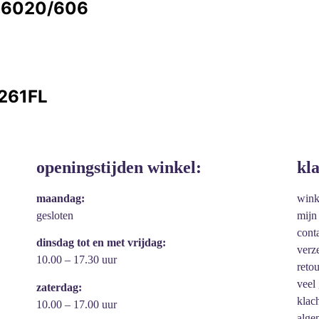
8 6020/606
7261FL
openingstijden winkel:
kl
maandag:
win
gesloten
mijn
cont
dinsdag tot en met vrijdag:
verz
10.00 – 17.30 uur
reto
veel
zaterdag:
klac
10.00 – 17.00 uur
alge