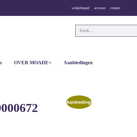
winkelmand
account
contact
n
OVER MOADE+
Aanbiedingen
Aanbieding!
9000672