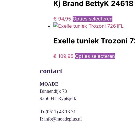
Kj Brand BettyK 2461
€
94,95
Opties selecteren
Exelle tuniek Trozoni 
€
109,95
Opties selecteren
contact
MOADE+
Binnendijk 73
9256 HL Ryptsjerk
T:
(0511) 43 13 31
I:
info@moadeplus.nl