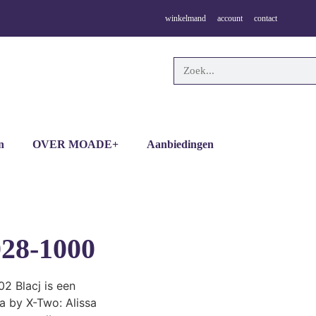
winkelmand
account
contact
n
OVER MOADE+
Aanbiedingen
028-1000
02 Blacj is een
a by X-Two: Alissa