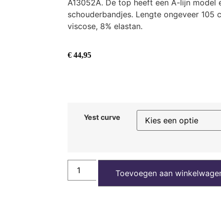
A13052A. De top heeft een A-lijn model 
schouderbandjes. Lengte ongeveer 105 c
viscose, 8% elastan.
€
44,95
Yest curve
Toevoegen aan winkelwage