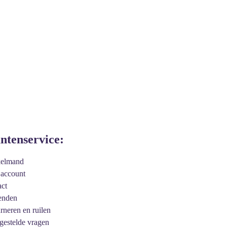
antenservice:
kelmand
 account
act
enden
urneren en ruilen
 gestelde vragen