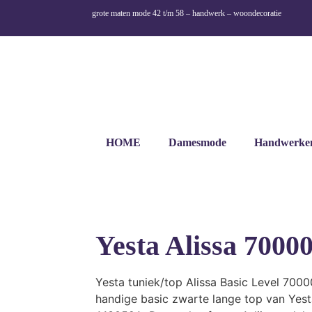
grote maten mode 42 t/m 58 – handwerk – woondecoratie
HOME
Damesmode
Handwerke
Yesta Alissa 7000
Yesta tuniek/top Alissa Basic Level 7000
handige basic zwarte lange top van Yest