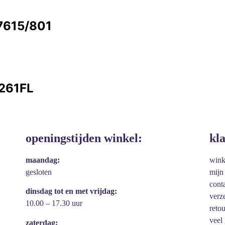
7615/801
7261FL
openingstijden winkel:
kl
maandag:
win
gesloten
mijn
cont
dinsdag tot en met vrijdag:
verz
10.00 – 17.30 uur
reto
veel
zaterdag: