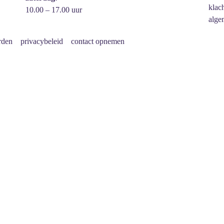
klac
10.00 – 17.00 uur
alge
rden
privacybeleid
contact opnemen