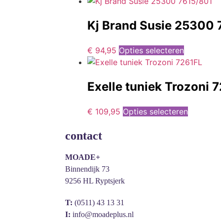
Kj Brand Susie 25300 
€
94,95
Opties selecteren
Exelle tuniek Trozoni 
€
109,95
Opties selecteren
contact
MOADE+
Binnendijk 73
9256 HL Ryptsjerk
T:
(0511) 43 13 31
I:
info@moadeplus.nl