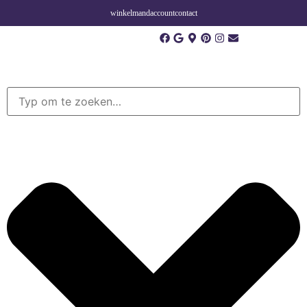
winkelmand
account
contact