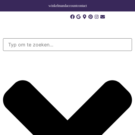
winkelmand
account
contact