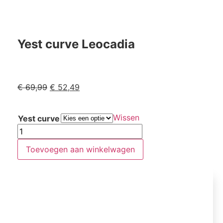
Yest curve Leocadia
€
69,99
€
52,49
Wissen
Yest curve
Toevoegen aan winkelwagen