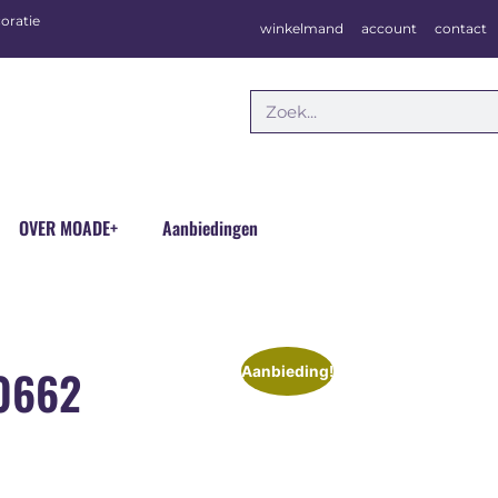
oratie
winkelmand
account
contact
OVER MOADE+
Aanbiedingen
00662
Aanbieding!