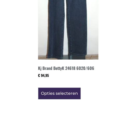
Kj Brand BettyK 24618 6020/606
€
94,95
Opties selecteren