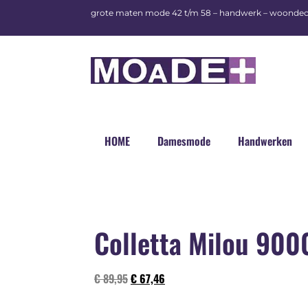
grote maten mode 42 t/m 58 – handwerk – woondec
HOME
Damesmode
Handwerken
Colletta Milou 90
€
89,95
€
67,46