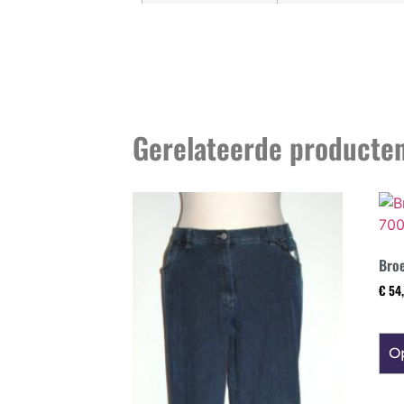
Gerelateerde producte
Bro
€
54,
Op