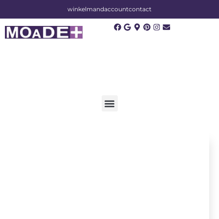
winkelmand
account
contact