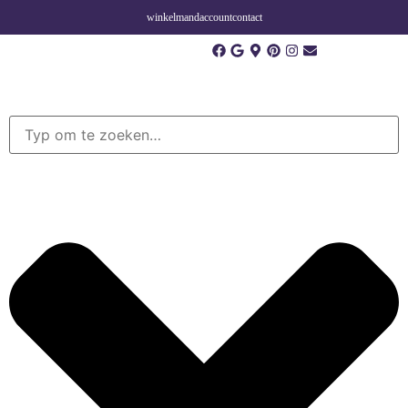
winkelmand
account
contact