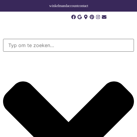
winkelmand
account
contact