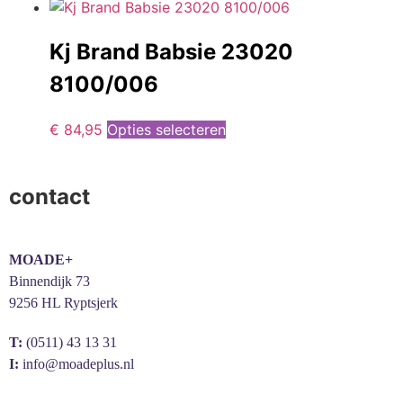
Kj Brand Babsie 23020
8100/006
€
84,95
Opties selecteren
contact
MOADE+
Binnendijk 73
9256 HL Ryptsjerk
T:
(0511) 43 13 31
I:
info@moadeplus.nl