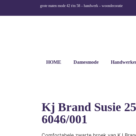
grote maten mode 42 t/m 58 – handwerk – woondecoratie
HOME
Damesmode
Handwerke
Kj Brand Susie 2
6046/001
Comfortabele zwarte broek van KJ Bran