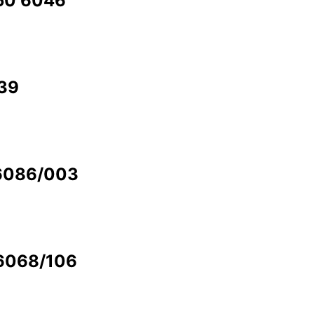
350 6046
339
 6086/003
/6068/106