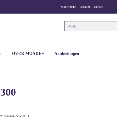
winkelmand
account
contact
n
OVER MOADE+
Aanbiedingen
5300
d: Susie 25300,