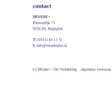
contact
MOADE+
Binnendijk 73
9256 HL Ryptsjerk
T:
(0511) 43 13 31
I:
info@moadeplus.nl
(c) Moade+ / De Vertakking
algemene voorwaa