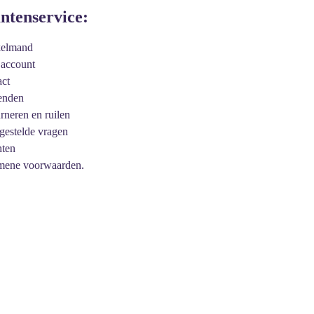
antenservice:
kelmand
 account
act
enden
urneren en ruilen
 gestelde vragen
hten
mene voorwaarden.