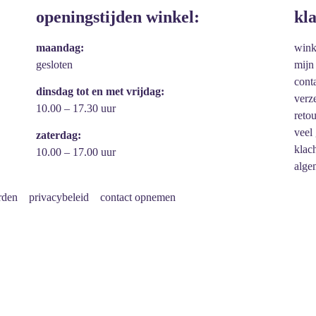
openingstijden winkel:
kl
maandag:
win
gesloten
mijn
cont
dinsdag tot en met vrijdag:
verz
10.00 – 17.30 uur
reto
veel
zaterdag:
klac
10.00 – 17.00 uur
alge
rden
privacybeleid
contact opnemen