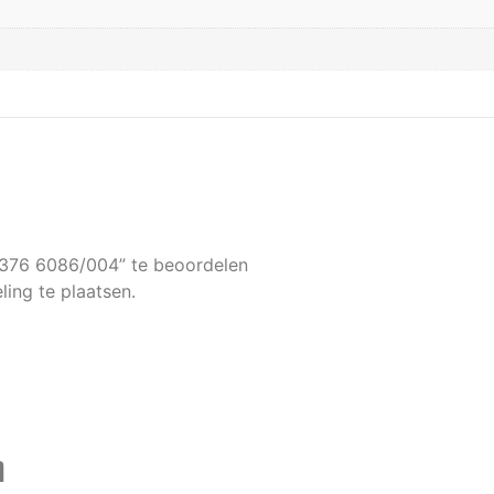
5376 6086/004” te beoordelen
ing te plaatsen.
n