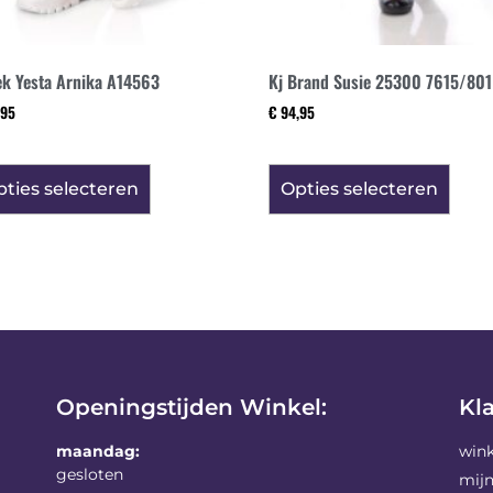
k Yesta Arnika A14563
Kj Brand Susie 25300 7615/801
95
€
94,95
ties selecteren
Opties selecteren
Openingstijden Winkel:
Kl
maandag:
win
gesloten
mij