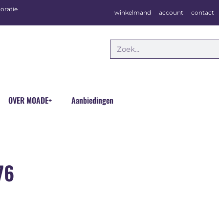
oratie
winkelmand
account
contact
OVER MOADE+
Aanbiedingen
76