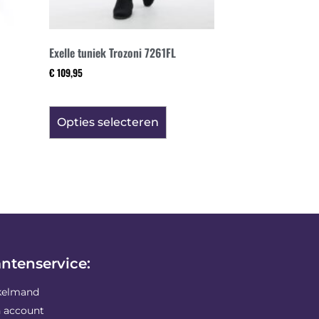
Exelle tuniek Trozoni 7261FL
€
109,95
Opties selecteren
antenservice:
kelmand
n account