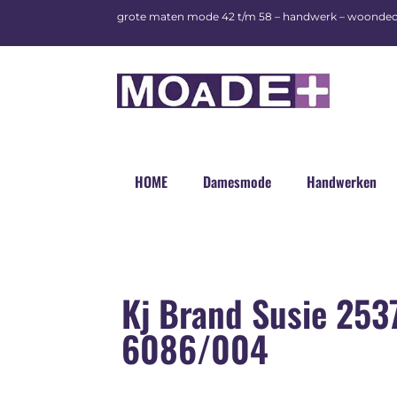
grote maten mode 42 t/m 58 – handwerk – woondec
HOME
Damesmode
Handwerken
Kj Brand Susie 253
6086/004