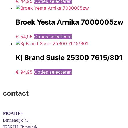
€
44,95
Opties selecteren
Broek Yesta Arnika 7000005zw
€
54,95
Opties selecteren
Kj Brand Susie 25300 7615/801
€
94,95
Opties selecteren
contact
MOADE+
Binnendijk 73
9256 HL Ryptsjerk