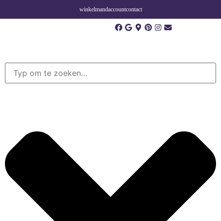
winkelmand
account
contact