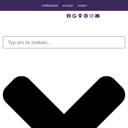
winkelmand
account
contact