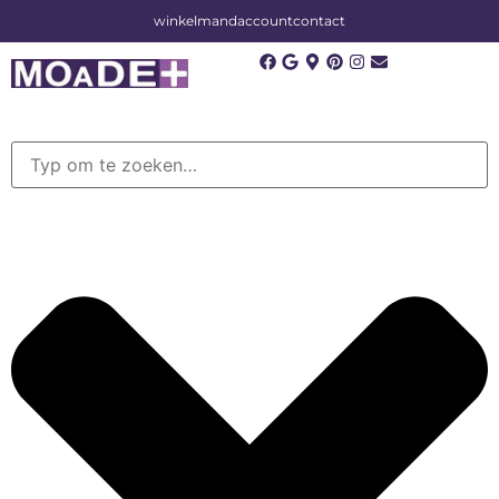
winkelmand
account
contact