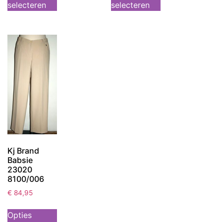
selecteren
selecteren
Kj Brand
Babsie
23020
8100/006
€
84,95
Opties