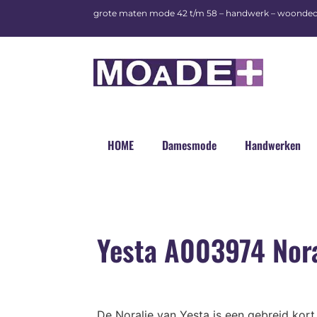
grote maten mode 42 t/m 58 – handwerk – woondec
HOME
Damesmode
Handwerken
Yesta A003974 Nora
De Noralie van Yesta is een gebreid kort