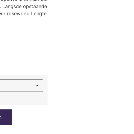
ts. Langsde opstaande
leur rosewood Lengte
n