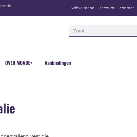
oratie
winkelmand
account
contact
OVER MOADE+
Aanbiedingen
lie
 openvallend vest die