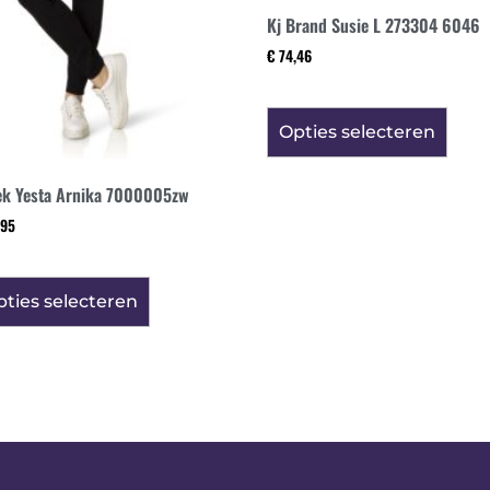
Kj Brand Susie L 273304 6046
€
74,46
Opties selecteren
ek Yesta Arnika 7000005zw
95
ties selecteren