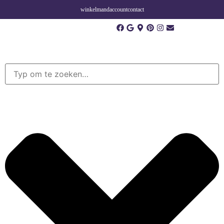
winkelmand
account
contact