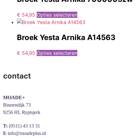
€
54,95
Opties selecteren
Broek Yesta Arnika A14563
€
54,95
Opties selecteren
contact
MOADE+
Binnendijk 73
9256 HL Ryptsjerk
T:
(0511) 43 13 31
I:
info@moadeplus.nl