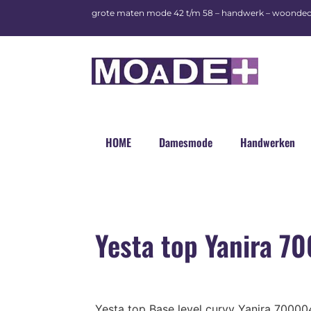
grote maten mode 42 t/m 58 – handwerk – woondec
HOME
Damesmode
Handwerken
Yesta top Yanira 7
Yesta top Base level curvy Yanira 7000