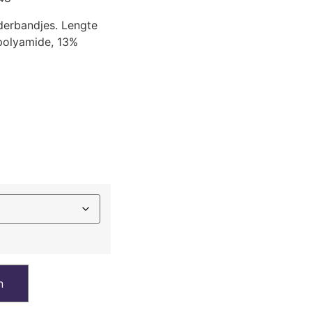
derbandjes. Lengte
 polyamide, 13%
n