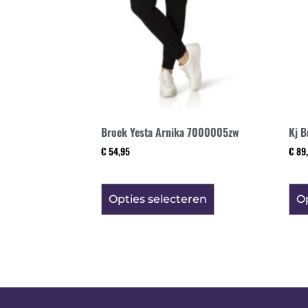
Broek Yesta Arnika 7000005zw
Kj B
€
54,95
€
89,
Opties selecteren
Op