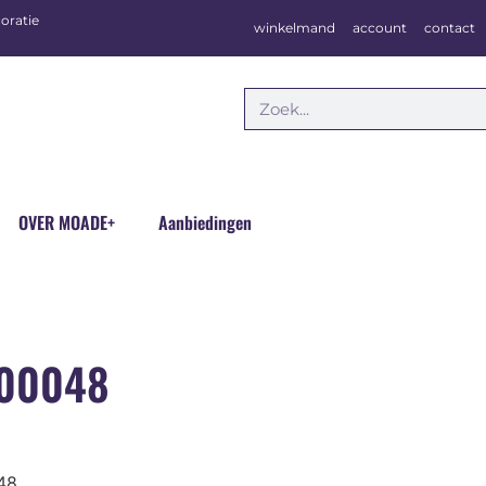
oratie
winkelmand
account
contact
OVER MOADE+
Aanbiedingen
000048
048