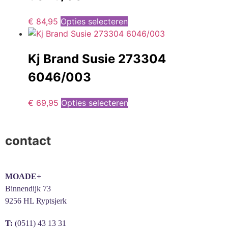
€
84,95
Opties selecteren
Kj Brand Susie 273304
6046/003
€
69,95
Opties selecteren
contact
MOADE+
Binnendijk 73
9256 HL Ryptsjerk
T:
(0511) 43 13 31