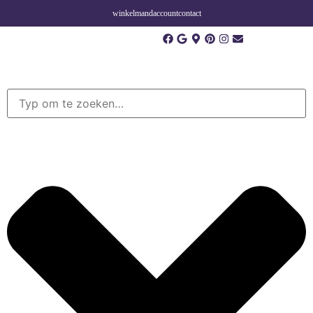
winkelmand
account
contact