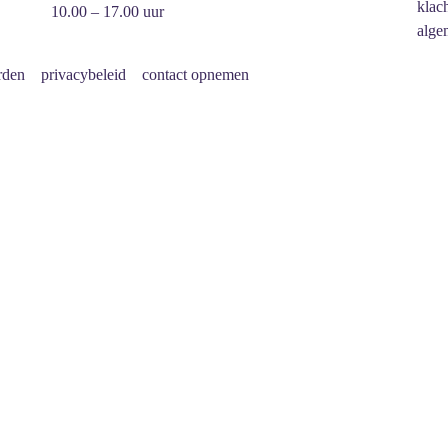
klac
10.00 – 17.00 uur
alge
rden
privacybeleid
contact opnemen