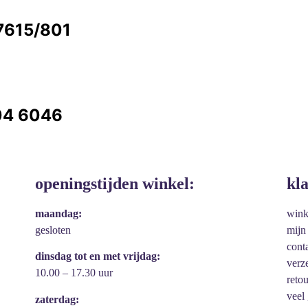
7615/801
304 6046
openingstijden winkel:
kl
maandag:
win
gesloten
mijn
cont
dinsdag tot en met vrijdag:
verz
10.00 – 17.30 uur
reto
veel
zaterdag: