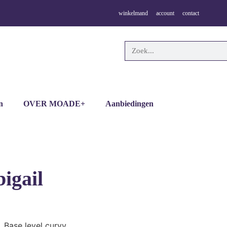
winkelmand
account
contact
n
OVER MOADE+
Aanbiedingen
igail
. Base level curvy.