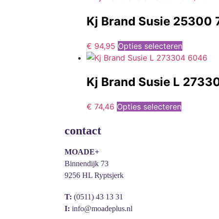
Kj Brand Susie 25300 
€
94,95
Opties selecteren
Kj Brand Susie L 273
€
74,46
Opties selecteren
contact
MOADE+
Binnendijk 73
9256 HL Ryptsjerk
T:
(0511) 43 13 31
I:
info@moadeplus.nl