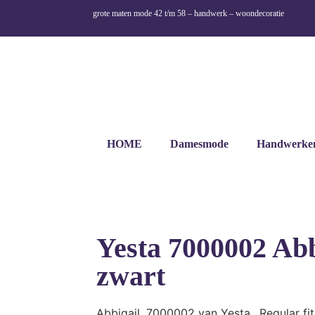
grote maten mode 42 t/m 58 – handwerk – woondecoratie
HOME
Damesmode
Handwerke
Yesta 7000002 Abb
zwart
Abbigail, 7000002 van Yesta.. Regular fit