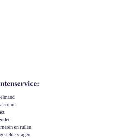
antenservice:
kelmand
 account
act
enden
urneren en ruilen
 gestelde vragen