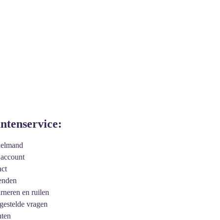
antenservice:
kelmand
 account
act
enden
urneren en ruilen
 gestelde vragen
hten