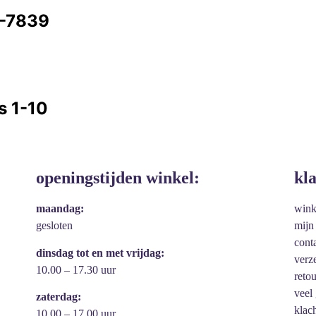
9-7839
s 1-10
openingstijden winkel:
kl
maandag:
win
gesloten
mijn
cont
dinsdag tot en met vrijdag:
verz
10.00 – 17.30 uur
reto
veel
zaterdag:
klac
10.00 – 17.00 uur