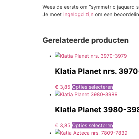
Wees de eerste om “symmetric jaquard s
Je moet
ingelogd zijn
om een beoordeling
Gerelateerde producten
Klatia Planet nrs. 397
€
3,85
Opties selecteren
Klatia Planet 3980-39
€
3,85
Opties selecteren