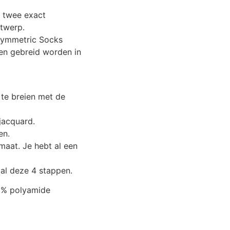
n twee exact
ntwerp.
Symmetric Socks
en gebreid worden in
 te breien met de
jacquard.
en.
maat. Je hebt al een
aal deze 4 stappen.
5% polyamide