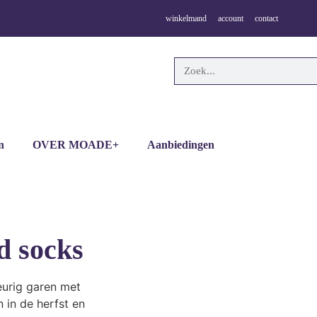
winkelmand
account
contact
n
OVER MOADE+
Aanbiedingen
d socks
urig garen met
n in de herfst en