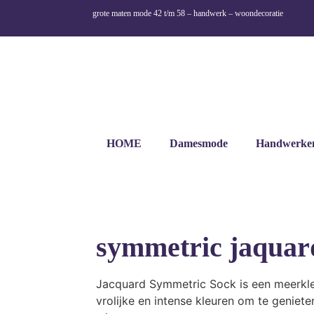
grote maten mode 42 t/m 58 – handwerk – woondecoratie
HOME
Damesmode
Handwerke
symmetric jaquar
Jacquard Symmetric Sock is een meerkle
vrolijke en intense kleuren om te geniete