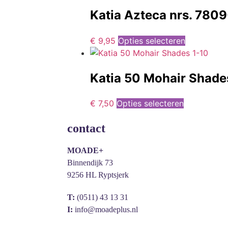
Katia Azteca nrs. 780
€
9,95
Opties selecteren
Katia 50 Mohair Shade
€
7,50
Opties selecteren
contact
MOADE+
Binnendijk 73
9256 HL Ryptsjerk
T:
(0511) 43 13 31
I:
info@moadeplus.nl