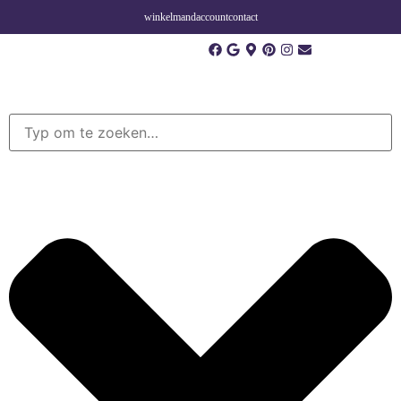
winkelmand
account
contact