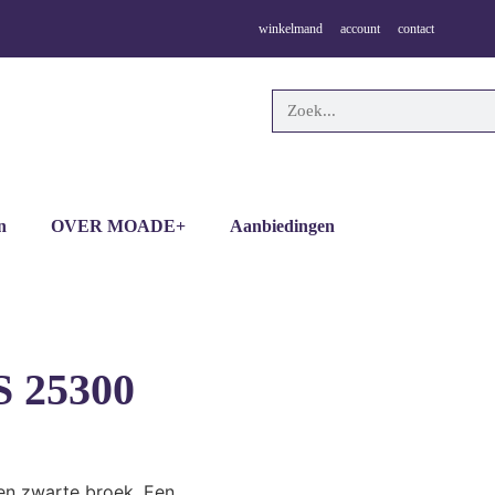
winkelmand
account
contact
n
OVER MOADE+
Aanbiedingen
S 25300
en zwarte broek. Een