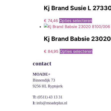
Kj Brand Susie L 273
€
74,46
Opties selecteren
Kj Brand Babsie 2302
€
84,95
Opties selecteren
contact
MOADE+
Binnendijk 73
9256 HL Ryptsjerk
T:
(0511) 43 13 31
I:
info@moadeplus.nl