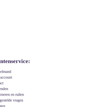
antenservice:
kelmand
 account
act
enden
urneren en ruilen
 gestelde vragen
hten