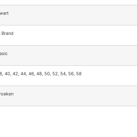
wart
j Brand
asic
8, 40, 42, 44, 46, 48, 50, 52, 54, 56, 58
roeken