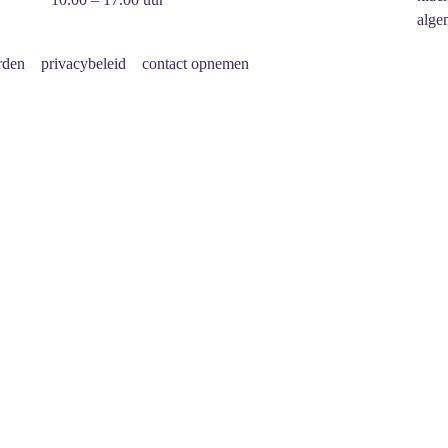
alge
rden
privacybeleid
contact opnemen