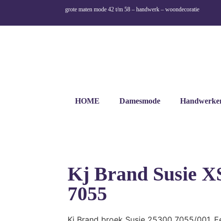
grote maten mode 42 t/m 58 – handwerk – woondecoratie
HOME
Damesmode
Handwerke
Kj Brand Susie X
7055
Kj Brand broek Susie 25300 7055/001. E