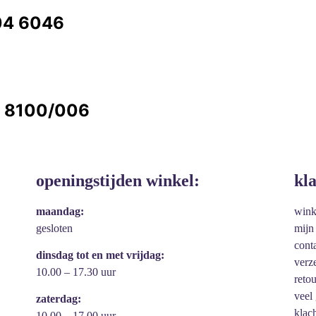
304 6046
0 8100/006
openingstijden winkel:
kl
maandag:
win
gesloten
mijn
cont
dinsdag tot en met vrijdag:
verz
10.00 – 17.30 uur
reto
veel
zaterdag:
klac
10.00 – 17.00 uur