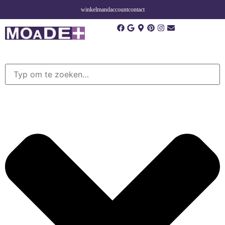
winkelmand
account
contact