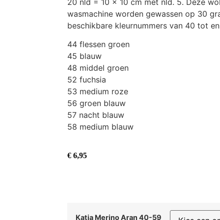
20 nld = 10 x 10 cm met nld. 5. Deze wol
wasmachine worden gewassen op 30 grad
beschikbare kleurnummers van 40 tot en
44 flessen groen
45 blauw
48 middel groen
52 fuchsia
53 medium roze
56 groen blauw
57 nacht blauw
58 medium blauw
€
6,95
Katia Merino Aran 40-59