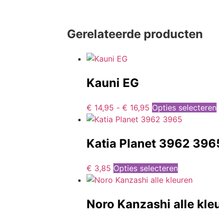
Gerelateerde producten
Kauni EG
€
14,95
-
€
16,95
Opties selecteren
Katia Planet 3962 396
€
3,85
Opties selecteren
Noro Kanzashi alle kle