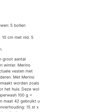
wen: 5 bollen
x 10 cm met nld. 5
n
n groot aantal
n winter. Merino
actuele vesten met
nderen. Met Merino
gemaakt worden zoals
or het huis. Deze wol
Superwash 100 g =
n maat 42 gebruikt u
enverhouding: 15 st x