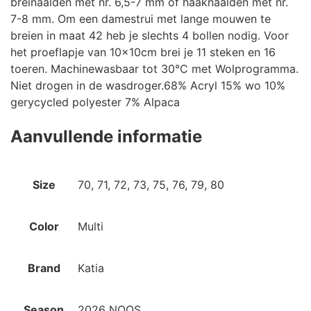
breinaalden met nr. 6,5-7 mm of haaknaalden met nr.
7-8 mm. Om een damestrui met lange mouwen te
breien in maat 42 heb je slechts 4 bollen nodig. Voor
het proeflapje van 10x10cm brei je 11 steken en 16
toeren. Machinewasbaar tot 30°C met Wolprogramma.
Niet drogen in de wasdroger.68% Acryl 15% wo 10%
gerycycled polyester 7% Alpaca
Aanvullende informatie
Size
70, 71, 72, 73, 75, 76, 79, 80
Color
Multi
Brand
Katia
Season
2026 NOOS