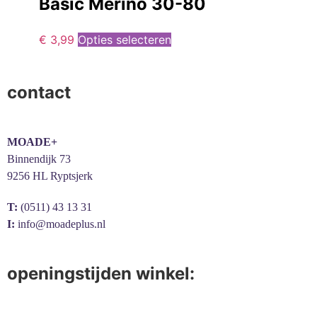
Basic Merino 30-80
€
3,99
Opties selecteren
contact
MOADE+
Binnendijk 73
9256 HL Ryptsjerk
T:
(0511) 43 13 31
I:
info@moadeplus.nl
openingstijden winkel: