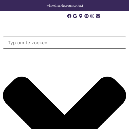
winkelmand
account
contact