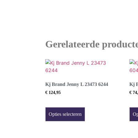
Gerelateerde product
Kj Brand Jenny L 23473 6244
Kj 
€
124,95
€
74
Opties selecteren
Op