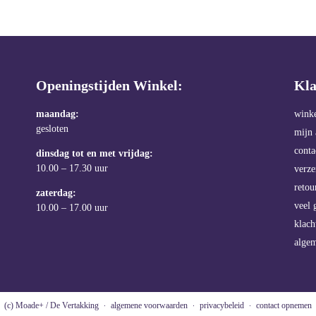
Openingstijden Winkel:
Kla
maandag:
wink
gesloten
mijn 
conta
dinsdag tot en met vrijdag:
10.00 – 17.30 uur
verz
retou
zaterdag:
veel 
10.00 – 17.00 uur
klach
alge
(c) Moade+ / De Vertakking
algemene voorwaarden
privacybeleid
contact opnemen