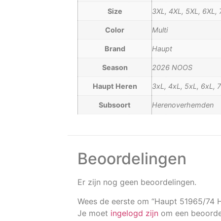
Size
3XL, 4XL, 5XL, 6XL, 
Color
Multi
Brand
Haupt
Season
2026 NOOS
Haupt Heren
3xL, 4xL, 5xL, 6xL, 7
Subsoort
Herenoverhemden
Beoordelingen
Er zijn nog geen beoordelingen.
Wees de eerste om “Haupt 51965/74 
Je moet
ingelogd zijn
om een beoordel