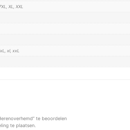
7XL, XL, XXL
xL, xl, xxL
Herenoverhemd” te beoordelen
ing te plaatsen.