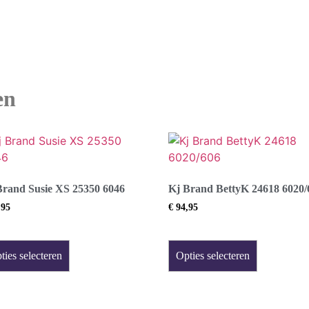
en
Brand Susie XS 25350 6046
Kj Brand BettyK 24618 6020/
,95
€
94,95
ties selecteren
Opties selecteren