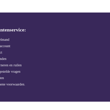
ntenservice:
elmand
account
ct
enden
rneren en ruilen
gestelde vragen
ten
mene voorwaarden.