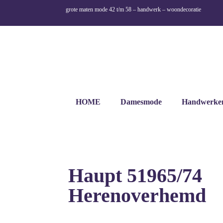
grote maten mode 42 t/m 58 – handwerk – woondecoratie
HOME
Damesmode
Handwerke
Haupt 51965/74
Herenoverhemd