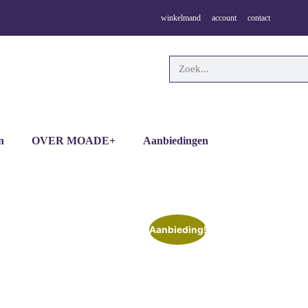
winkelmand
account
contact
n
OVER MOADE+
Aanbiedingen
Aanbieding!