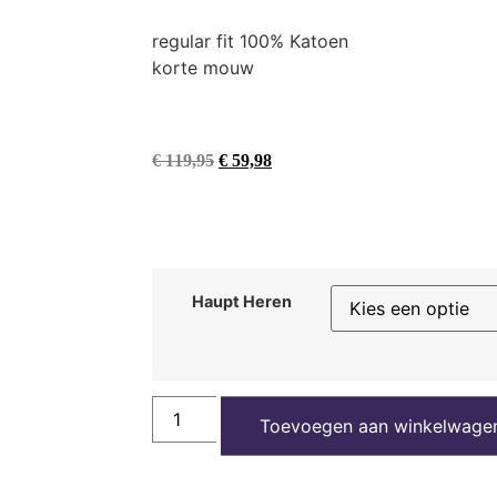
regular fit 100% Katoen
korte mouw
€
119,95
€
59,98
Haupt Heren
Toevoegen aan winkelwage