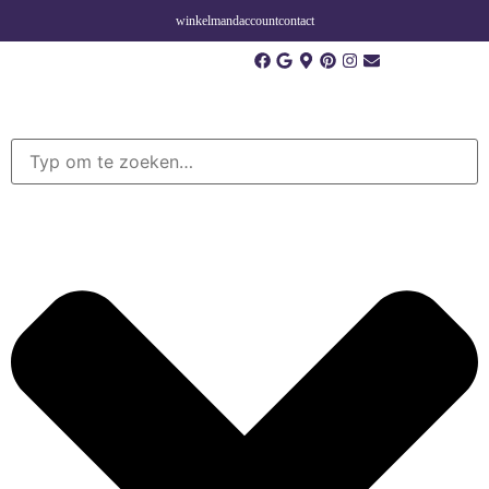
winkelmand
account
contact