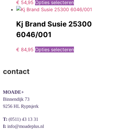
€
54,95
Opties selecteren
Kj Brand Susie 25300
6046/001
€
84,95
Opties selecteren
contact
MOADE+
Binnendijk 73
9256 HL Ryptsjerk
T:
(0511) 43 13 31
I:
info@moadeplus.nl