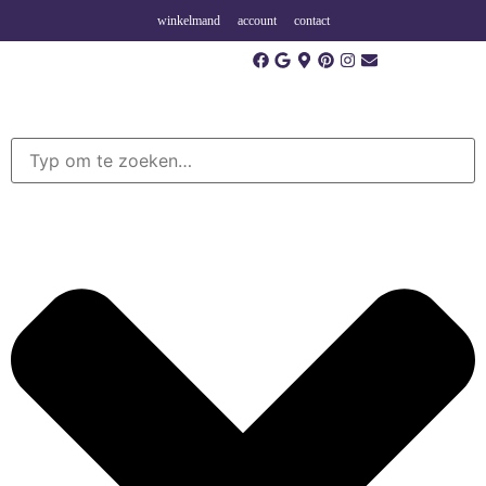
winkelmand
account
contact