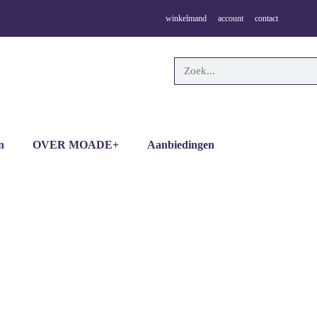
winkelmand
account
contact
n
OVER MOADE+
Aanbiedingen