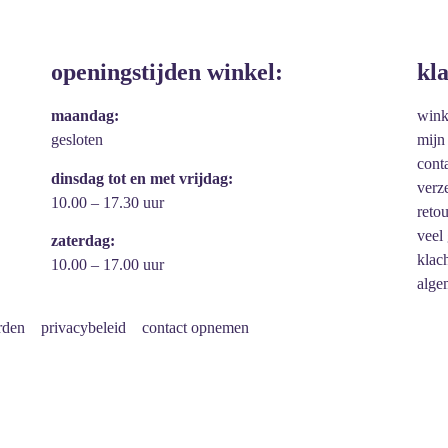
openingstijden winkel:
kl
maandag:
win
gesloten
mijn
cont
dinsdag tot en met vrijdag:
verz
10.00 – 17.30 uur
reto
veel
zaterdag:
klac
10.00 – 17.00 uur
alge
rden
privacybeleid
contact opnemen