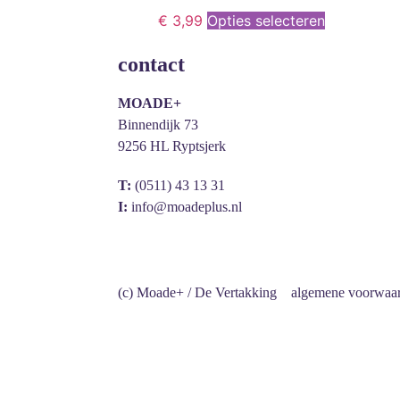
€
3,99
Opties selecteren
contact
MOADE+
Binnendijk 73
9256 HL Ryptsjerk
T:
(0511) 43 13 31
I:
info@moadeplus.nl
(c) Moade+ / De Vertakking
algemene voorwaa