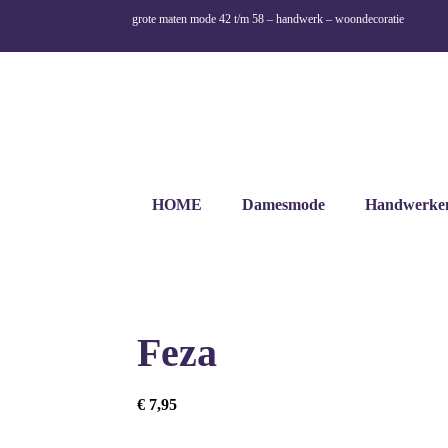
grote maten mode 42 t/m 58 – handwerk – woondecoratie
HOME
Damesmode
Handwerke
Feza
€
7,95