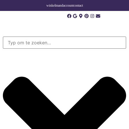
winkelmand
account
contact