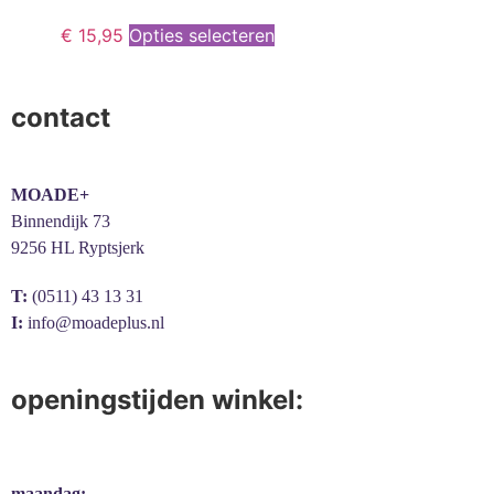
€
15,95
Opties selecteren
contact
MOADE+
Binnendijk 73
9256 HL Ryptsjerk
T:
(0511) 43 13 31
I:
info@moadeplus.nl
openingstijden winkel:
maandag: