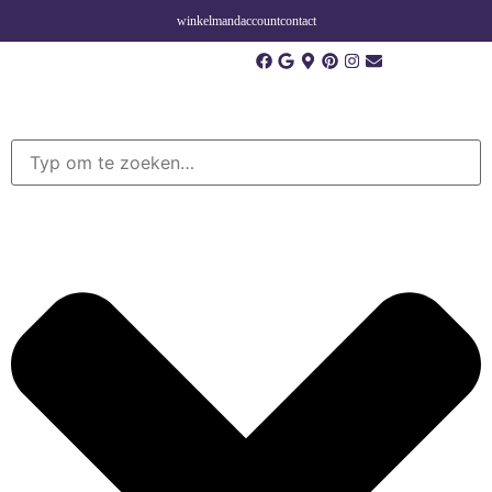
winkelmand
account
contact