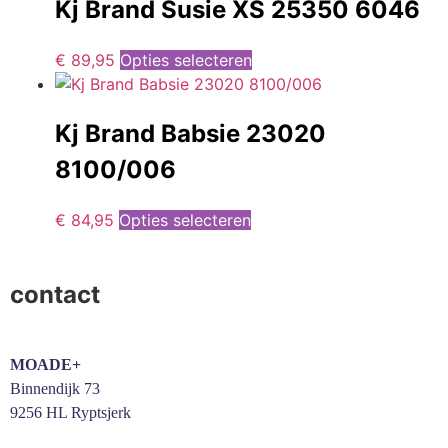
Kj Brand Susie XS 25350 6046
€
89,95
Opties selecteren
Kj Brand Babsie 23020
8100/006
€
84,95
Opties selecteren
contact
MOADE+
Binnendijk 73
9256 HL Ryptsjerk