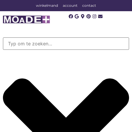
winkelmand
account
contact