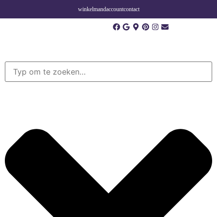
winkelmand
account
contact