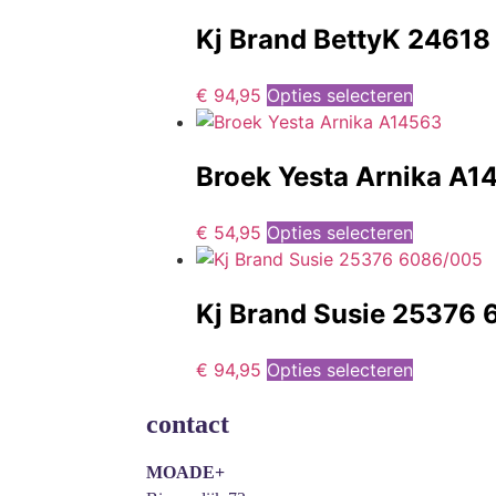
Kj Brand BettyK 2461
€
94,95
Opties selecteren
Broek Yesta Arnika A1
€
54,95
Opties selecteren
Kj Brand Susie 25376
€
94,95
Opties selecteren
contact
MOADE+