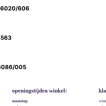
8 6020/606
4563
 6086/005
openingstijden winkel:
kl
maandag:
win