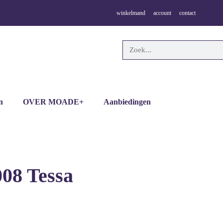
winkelmand
account
contact
n
OVER MOADE+
Aanbiedingen
008 Tessa