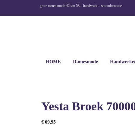
grote maten mode 42 t/m 58 – handwerk – woondecoratie
HOME
Damesmode
Handwerke
Yesta Broek 7000
€
69,95